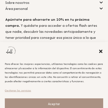
Sobre nosotros
Área personal
Apúntate para ahorrarte un 10% en tu próxima
compra.
Y quédate para acceder a ofertas flash antes
que nadie, descubrir las novedades anticipadamente y
tener prioridad para conseguir esa pieza única a la que
nunca llegas a tiempo.
Para ofrecer las mejores experiencias, utilizamos tecnologías como las cookies para
almacenar y/o acceder a la información del dispositivo. El consentimiento de estas
Acepto la
política de privacidad.
tecnologías nos permitirá procesar datos como el comportamiento de navegación o
las identificaciones únicas en este sitio. No consentir o retirar el consentimiento,
puede afectar negativamente a ciertas características y funciones.
Obtener el cupón
Gestionar los servicios
Leyenda Legal
El cupón tiene un único uso y será aplicable en la compra que se realice posterior a la
suscripción.
Aceptar