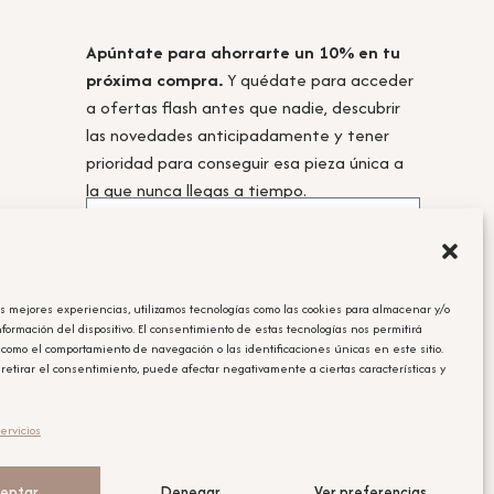
Apúntate para ahorrarte un 10% en tu
próxima compra.
Y quédate para acceder
a ofertas flash antes que nadie, descubrir
las novedades anticipadamente y tener
prioridad para conseguir esa pieza única a
la que nunca llegas a tiempo.
as mejores experiencias, utilizamos tecnologías como las cookies para almacenar y/o
Acepto la
política de privacidad.
nformación del dispositivo. El consentimiento de estas tecnologías nos permitirá
 como el comportamiento de navegación o las identificaciones únicas en este sitio.
Obtener el cupón
 retirar el consentimiento, puede afectar negativamente a ciertas características y
Leyenda Legal
ervicios
El cupón tiene un único uso y será aplicable en la compra que se
realice posterior a la suscripción.
eptar
Denegar
Ver preferencias