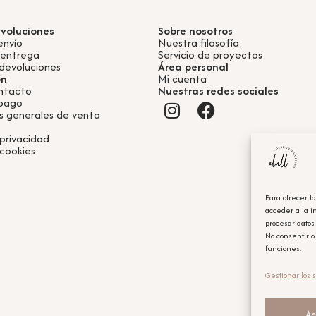
evoluciones
Sobre nosotros
envío
Nuestra filosofía
 entrega
Servicio de proyectos
devoluciones
Área personal
ón
Mi cuenta
ntacto
Nuestras redes sociales
 pago
s generales de venta
 privacidad
 cookies
Para ofrecer l
acceder a la i
procesar datos
No consentir o
funciones.
Gestionar los s
Ac