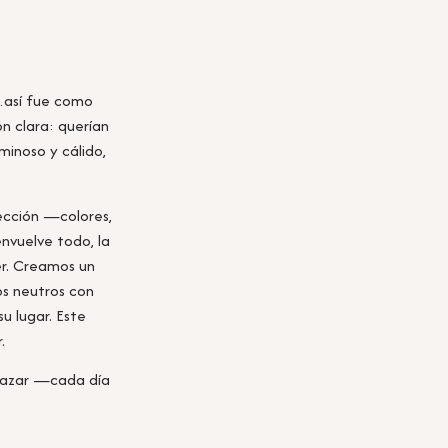
así fue como
n clara: querían
uminoso y cálido,
lección —colores,
envuelve todo, la
er. Creamos un
os neutros con
u lugar. Este
.
brazar —cada día