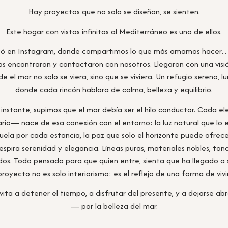
Hay proyectos que no solo se diseñan, se sienten.
Este hogar con vistas infinitas al Mediterráneo es uno de ellos.
ó en Instagram, donde compartimos lo que más amamos hacer…
nos encontraron y contactaron con nosotros. Llegaron con una visió
 el mar no solo se viera, sino que se viviera. Un refugio sereno, l
donde cada rincón hablara de calma, belleza y equilibrio.
instante, supimos que el mar debía ser el hilo conductor. Cada e
ario— nace de esa conexión con el entorno: la luz natural que lo 
cuela por cada estancia, la paz que solo el horizonte puede ofrec
espira serenidad y elegancia. Líneas puras, materiales nobles, ton
dos. Todo pensado para que quien entre, sienta que ha llegado a s
proyecto no es solo interiorismo: es el reflejo de una forma de vivir
vita a detener el tiempo, a disfrutar del presente, y a dejarse a
— por la belleza del mar.