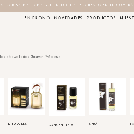
SUSCRÍBETE Y CONSIGUE UN 10% DE DESCUENTO EN TU COMPRA
EN PROMO
NOVEDADES
PRODUCTOS
NUEST
tos etiquetados “Jasmin Précieux”
DIFUSORES
(5)
SPRAY
(9)
B
CONCENTRADO
(8)