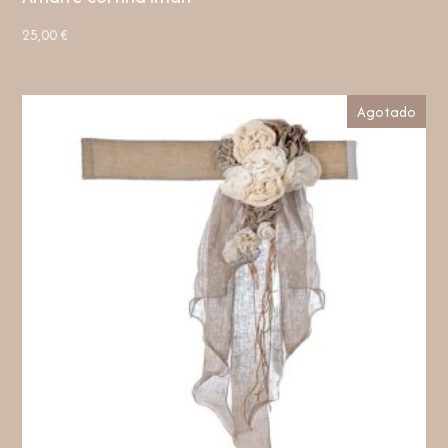
25,00
€
Agotado