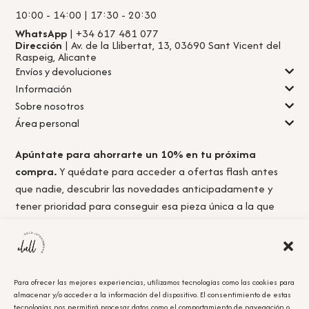
10:00 - 14:00 | 17:30 - 20:30
WhatsApp
| +34 617 481 077
Dirección
| Av. de la Llibertat, 13, 03690 Sant Vicent del
Raspeig, Alicante
Envíos y devoluciones
Información
Sobre nosotros
Área personal
Apúntate para ahorrarte un 10% en tu próxima
compra.
Y quédate para acceder a ofertas flash antes
que nadie, descubrir las novedades anticipadamente y
tener prioridad para conseguir esa pieza única a la que
nunca llegas a tiempo.
Para ofrecer las mejores experiencias, utilizamos tecnologías como las cookies para
almacenar y/o acceder a la información del dispositivo. El consentimiento de estas
Acepto la
política de privacidad.
tecnologías nos permitirá procesar datos como el comportamiento de navegación o