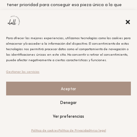
tener prioridad para conseguir esa pieza única a la que
nunca llegas a tiempo.
Para ofrecer las mejores experiencias, utilizamos tecnologías como las cookies para
almacenar y/o acceder a la información del dispositivo. El consentimiento de estas
Acepto la
política de privacidad.
tecnologías nos permitirá procesar datos como el comportamiento de navegación o
las identificaciones únicas en este sitio. No consentir o retirar el consentimiento,
puede afectar negativamente a ciertas características y funciones.
Obtener el cupón
Gestionar los servicios
Leyenda Legal
El cupón tiene un único uso y será aplicable en la compra que se realice posterior a la
suscripción.
Aceptar
Nuestras redes sociales
Denegar
Ver preferencias
Política de cookies
Política de Privacidad
Aviso legal