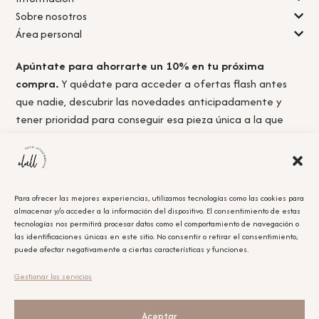
Sobre nosotros
Área personal
Apúntate para ahorrarte un 10% en tu próxima
compra.
Y quédate para acceder a ofertas flash antes
que nadie, descubrir las novedades anticipadamente y
tener prioridad para conseguir esa pieza única a la que
nunca llegas a tiempo.
Para ofrecer las mejores experiencias, utilizamos tecnologías como las cookies para
almacenar y/o acceder a la información del dispositivo. El consentimiento de estas
Acepto la
política de privacidad.
tecnologías nos permitirá procesar datos como el comportamiento de navegación o
las identificaciones únicas en este sitio. No consentir o retirar el consentimiento,
puede afectar negativamente a ciertas características y funciones.
Obtener el cupón
Gestionar los servicios
Leyenda Legal
El cupón tiene un único uso y será aplicable en la compra que se realice posterior a la
suscripción.
Aceptar