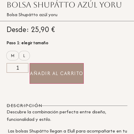
Bolsa Shupátto azúl yoru
Bolsa Shupátto azúl yoru
Desde:
25,90
€
Paso 1: elegir tamaño
M
L
AÑADIR AL CARRITO
DESCRIPCIÓN
Descubre la combinación perfecta entre diseño,
funcionalidad y estilo.
Las bolsas Shupátto llegan a Elull para acompañarte en tu