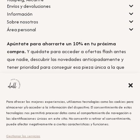
Envíos y devoluciones
Información
Sobre nosotros
Área personal
Apúntate para ahorrarte un 10% en tu próxima
compra.
Y quédate para acceder a ofertas flash antes
que nadie, descubrir las novedades anticipadamente y
tener prioridad para conseguir esa pieza única a la que
nunca llegas a tiempo.
Para ofrecer las mejores experiencias, utilizamos tecnologías como las cookies para
almacenar y/o acceder a la información del dispositivo. El consentimiento de estas
Acepto la
política de privacidad.
tecnologías nos permitirá procesar datos como el comportamiento de navegación o
las identificaciones únicas en este sitio. No consentir o retirar el consentimiento,
puede afectar negativamente a ciertas características y funciones.
Obtener el cupón
Gestionar los servicios
Leyenda Legal