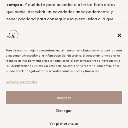
compra.
Y quédate para acceder a ofertas flash antes
que nadie, descubrir las novedades anticipadamente y
tener prioridad para conseguir esa pieza única a la que
nunca llegas a tiempo.
Para ofrecer las mejores experiencias, utilizamos tecnologías como las cookies para
almacenar y/o acceder a la información del dispositivo. El consentimiento de estas
Acepto la
política de privacidad.
tecnologías nos permitirá procesar datos como el comportamiento de navegación o
las identificaciones únicas en este sitio. No consentir o retirar el consentimiento,
puede afectar negativamente a ciertas características y funciones.
Obtener el cupón
Gestionar los servicios
Leyenda Legal
El cupón tiene un único uso y será aplicable en la compra que se realice posterior a la
suscripción.
Aceptar
Nuestras redes sociales
Denegar
Ver preferencias