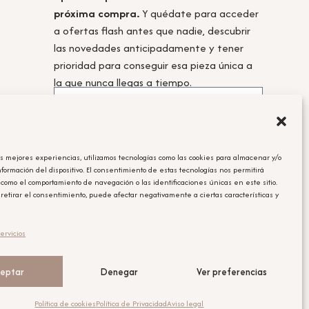
próxima compra.
Y quédate para acceder
a ofertas flash antes que nadie, descubrir
las novedades anticipadamente y tener
prioridad para conseguir esa pieza única a
la que nunca llegas a tiempo.
as mejores experiencias, utilizamos tecnologías como las cookies para almacenar y/o
Acepto la
política de privacidad.
nformación del dispositivo. El consentimiento de estas tecnologías nos permitirá
 como el comportamiento de navegación o las identificaciones únicas en este sitio.
Obtener el cupón
 retirar el consentimiento, puede afectar negativamente a ciertas características y
Leyenda Legal
ervicios
El cupón tiene un único uso y será aplicable en la compra que se
realice posterior a la suscripción.
eptar
Denegar
Ver preferencias
Política de cookies
Política de Privacidad
Aviso legal