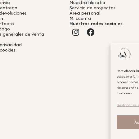
envío
Nuestra filosofía
 entrega
Servicio de proyectos
devoluciones
Área personal
ón
Mi cuenta
ntacto
Nuestras redes sociales
 pago
s generales de venta
 privacidad
 cookies
Para ofrecer l
acceder a la i
procesar datos
No consentir o
funciones.
Gestionar los s
Ac