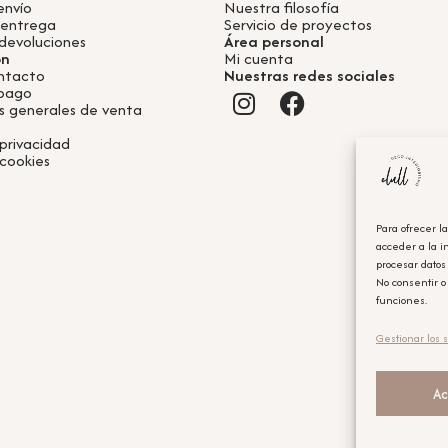
envío
Nuestra filosofía
 entrega
Servicio de proyectos
devoluciones
Área personal
ón
Mi cuenta
ntacto
Nuestras redes sociales
 pago
s generales de venta
 privacidad
 cookies
Para ofrecer l
acceder a la i
procesar datos
No consentir o
funciones.
Gestionar los s
Ac