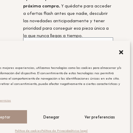
próxima compra.
Y quédate para acceder
a ofertas flash antes que nadie, descubrir
las novedades anticipadamente y tener
prioridad para conseguir esa pieza única a
la que nunca llegas a tiempo.
as mejores experiencias, utilizamos tecnologías como las cookies para almacenar y/o
Acepto la
política de privacidad.
nformación del dispositivo. El consentimiento de estas tecnologías nos permitirá
 como el comportamiento de navegación o las identificaciones únicas en este sitio.
Obtener el cupón
 retirar el consentimiento, puede afectar negativamente a ciertas características y
Leyenda Legal
ervicios
El cupón tiene un único uso y será aplicable en la compra que se
realice posterior a la suscripción.
eptar
Denegar
Ver preferencias
Política de cookies
Política de Privacidad
Aviso legal