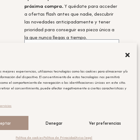
próxima compra.
Y quédate para acceder
a ofertas flash antes que nadie, descubrir
las novedades anticipadamente y tener
prioridad para conseguir esa pieza única a
la que nunca llegas a tiempo.
as mejores experiencias, utilizamos tecnologías como las cookies para almacenar y/o
Acepto la
política de privacidad.
nformación del dispositivo. El consentimiento de estas tecnologías nos permitirá
 como el comportamiento de navegación o las identificaciones únicas en este sitio.
Obtener el cupón
 retirar el consentimiento, puede afectar negativamente a ciertas características y
Leyenda Legal
ervicios
El cupón tiene un único uso y será aplicable en la compra que se
realice posterior a la suscripción.
eptar
Denegar
Ver preferencias
Política de cookies
Política de Privacidad
Aviso legal