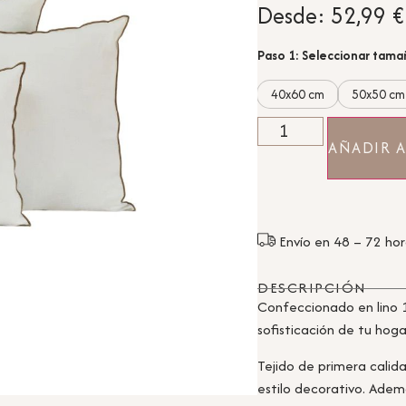
Desde:
52,99
€
Paso 1: Seleccionar tam
40x60 cm
50x50 cm
AÑADIR A
Envío en 48 – 72 ho
DESCRIPCIÓN
Confeccionado en lino 
sofisticación de tu hoga
Tejido de primera calid
estilo decorativo. Adem