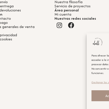
envío
Nuestra filosofía
 entrega
Servicio de proyectos
devoluciones
Área personal
ón
Mi cuenta
ntacto
Nuestras redes sociales
 pago
s generales de venta
 privacidad
 cookies
Para ofrecer l
acceder a la i
procesar datos
No consentir o
funciones.
Gestionar los s
Ac