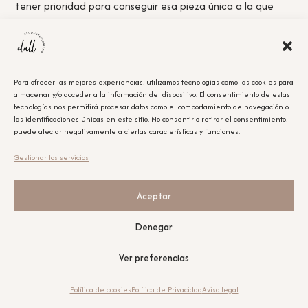
tener prioridad para conseguir esa pieza única a la que
nunca llegas a tiempo.
Para ofrecer las mejores experiencias, utilizamos tecnologías como las cookies para
almacenar y/o acceder a la información del dispositivo. El consentimiento de estas
Acepto la
política de privacidad.
tecnologías nos permitirá procesar datos como el comportamiento de navegación o
las identificaciones únicas en este sitio. No consentir o retirar el consentimiento,
puede afectar negativamente a ciertas características y funciones.
Obtener el cupón
Gestionar los servicios
Leyenda Legal
El cupón tiene un único uso y será aplicable en la compra que se realice posterior a la
suscripción.
Aceptar
Nuestras redes sociales
Denegar
Ver preferencias
Política de cookies
Política de Privacidad
Aviso legal