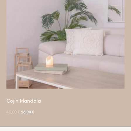
Cojín Mandala
40,00
€
28,00
€