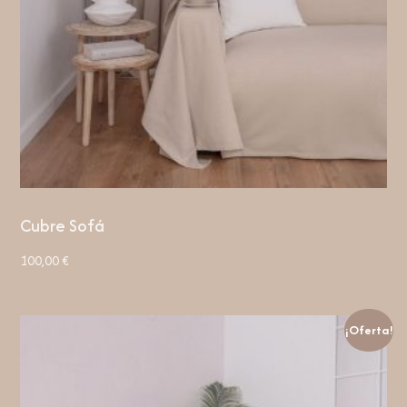
Cubre Sofá
100,00
€
¡Oferta!