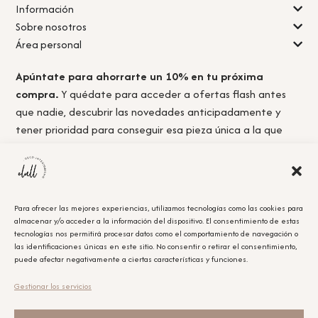
Información
Sobre nosotros
Área personal
Apúntate para ahorrarte un 10% en tu próxima
compra.
Y quédate para acceder a ofertas flash antes
que nadie, descubrir las novedades anticipadamente y
tener prioridad para conseguir esa pieza única a la que
nunca llegas a tiempo.
Para ofrecer las mejores experiencias, utilizamos tecnologías como las cookies para
almacenar y/o acceder a la información del dispositivo. El consentimiento de estas
Acepto la
política de privacidad.
tecnologías nos permitirá procesar datos como el comportamiento de navegación o
las identificaciones únicas en este sitio. No consentir o retirar el consentimiento,
puede afectar negativamente a ciertas características y funciones.
Obtener el cupón
Gestionar los servicios
Leyenda Legal
El cupón tiene un único uso y será aplicable en la compra que se realice posterior a la