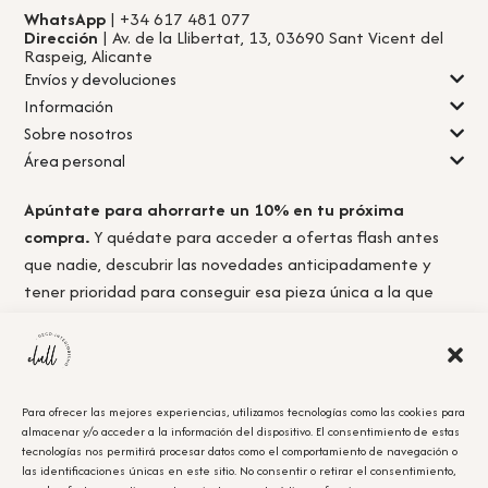
WhatsApp
| +34 617 481 077
Dirección
| Av. de la Llibertat, 13, 03690 Sant Vicent del
Raspeig, Alicante
Envíos y devoluciones
Información
Sobre nosotros
Área personal
Apúntate para ahorrarte un 10% en tu próxima
compra.
Y quédate para acceder a ofertas flash antes
que nadie, descubrir las novedades anticipadamente y
tener prioridad para conseguir esa pieza única a la que
nunca llegas a tiempo.
Para ofrecer las mejores experiencias, utilizamos tecnologías como las cookies para
almacenar y/o acceder a la información del dispositivo. El consentimiento de estas
Acepto la
política de privacidad.
tecnologías nos permitirá procesar datos como el comportamiento de navegación o
las identificaciones únicas en este sitio. No consentir o retirar el consentimiento,