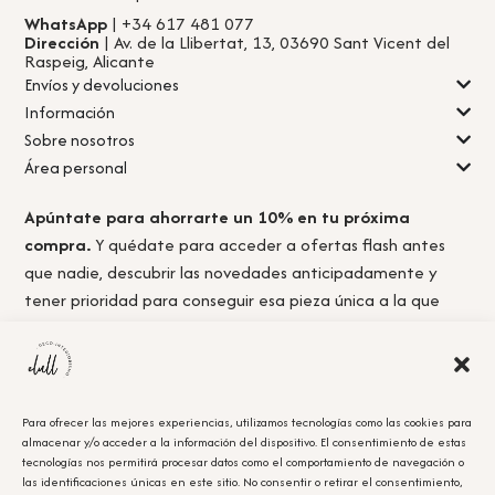
WhatsApp
| +34 617 481 077
Dirección
| Av. de la Llibertat, 13, 03690 Sant Vicent del
Raspeig, Alicante
Envíos y devoluciones
Información
Sobre nosotros
Área personal
Apúntate para ahorrarte un 10% en tu próxima
compra.
Y quédate para acceder a ofertas flash antes
que nadie, descubrir las novedades anticipadamente y
tener prioridad para conseguir esa pieza única a la que
nunca llegas a tiempo.
Para ofrecer las mejores experiencias, utilizamos tecnologías como las cookies para
almacenar y/o acceder a la información del dispositivo. El consentimiento de estas
Acepto la
política de privacidad.
tecnologías nos permitirá procesar datos como el comportamiento de navegación o
las identificaciones únicas en este sitio. No consentir o retirar el consentimiento,