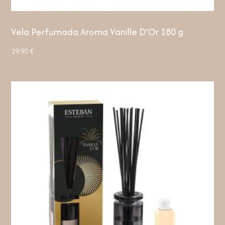
Vela Perfumada Aroma Vanille D’Or 180 g
19,90
€