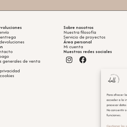
evoluciones
Sobre nosotros
envío
Nuestra filosofía
 entrega
Servicio de proyectos
devoluciones
Área personal
ón
Mi cuenta
ntacto
Nuestras redes sociales
 pago
s generales de venta
 privacidad
 cookies
Para ofrecer l
acceder a la i
procesar datos
No consentir o
funciones.
Gestionar los s