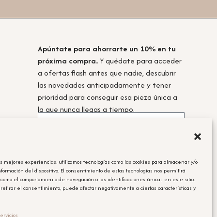
Apúntate para ahorrarte un 10% en tu
próxima compra.
Y quédate para acceder
a ofertas flash antes que nadie, descubrir
las novedades anticipadamente y tener
prioridad para conseguir esa pieza única a
la que nunca llegas a tiempo.
as mejores experiencias, utilizamos tecnologías como las cookies para almacenar y/o
Acepto la
política de privacidad.
nformación del dispositivo. El consentimiento de estas tecnologías nos permitirá
 como el comportamiento de navegación o las identificaciones únicas en este sitio.
Obtener el cupón
 retirar el consentimiento, puede afectar negativamente a ciertas características y
Leyenda Legal
ervicios