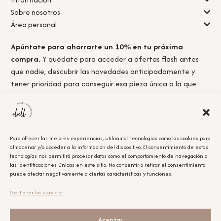
Sobre nosotros
Área personal
Apúntate para ahorrarte un 10% en tu próxima
compra.
Y quédate para acceder a ofertas flash antes
que nadie, descubrir las novedades anticipadamente y
tener prioridad para conseguir esa pieza única a la que
nunca llegas a tiempo.
Para ofrecer las mejores experiencias, utilizamos tecnologías como las cookies para
almacenar y/o acceder a la información del dispositivo. El consentimiento de estas
Acepto la
política de privacidad.
tecnologías nos permitirá procesar datos como el comportamiento de navegación o
las identificaciones únicas en este sitio. No consentir o retirar el consentimiento,
puede afectar negativamente a ciertas características y funciones.
Obtener el cupón
Gestionar los servicios
Leyenda Legal
El cupón tiene un único uso y será aplicable en la compra que se realice posterior a la
suscripción.
Aceptar