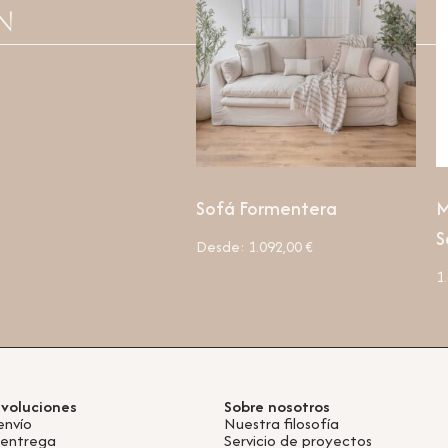
n
Sofá Formentera
M
S
Desde:
1.092,00
€
1
evoluciones
Sobre nosotros
envío
Nuestra filosofía
 entrega
Servicio de proyectos