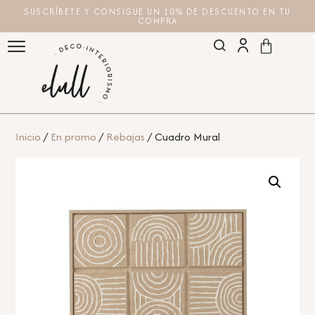
SUSCRÍBETE Y CONSIGUE UN 10% DE DESCUENTO EN TU
COMPRA
Inicio
/
En promo
/
Rebajas
/ Cuadro Mural