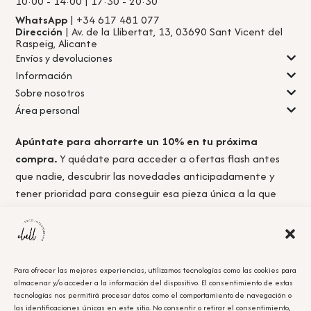
10:00 - 14:00 | 17:30 - 20:30
WhatsApp
| +34 617 481 077
Dirección
| Av. de la Llibertat, 13, 03690 Sant Vicent del
Raspeig, Alicante
Envíos y devoluciones
Información
Sobre nosotros
Área personal
Apúntate para ahorrarte un 10% en tu próxima
compra.
Y quédate para acceder a ofertas flash antes
que nadie, descubrir las novedades anticipadamente y
tener prioridad para conseguir esa pieza única a la que
nunca llegas a tiempo.
Para ofrecer las mejores experiencias, utilizamos tecnologías como las cookies para
almacenar y/o acceder a la información del dispositivo. El consentimiento de estas
Acepto la
política de privacidad.
tecnologías nos permitirá procesar datos como el comportamiento de navegación o
las identificaciones únicas en este sitio. No consentir o retirar el consentimiento,