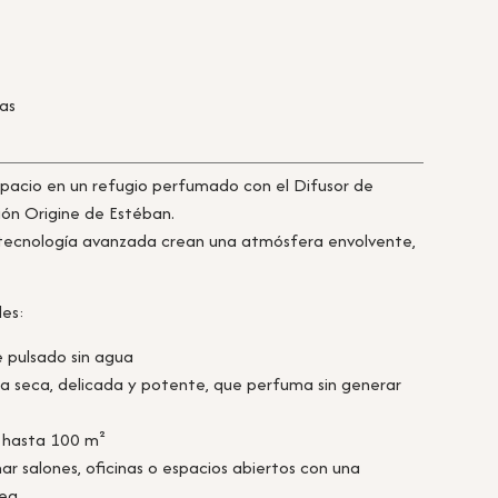
ras
spacio en un refugio perfumado con el Difusor de
ón Origine de Estéban.
u tecnología avanzada crean una atmósfera envolvente,
les:
e pulsado sin agua
 seca, delicada y potente, que perfuma sin generar
 hasta 100 m²
ar salones, oficinas o espacios abiertos con una
ea.