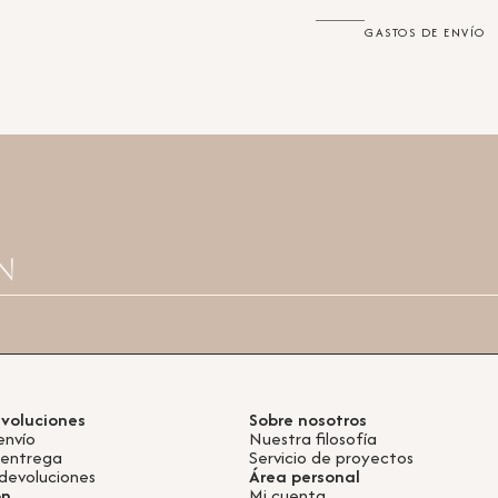
GASTOS DE ENVÍO
n
evoluciones
Sobre nosotros
envío
Nuestra filosofía
 entrega
Servicio de proyectos
devoluciones
Área personal
ón
Mi cuenta