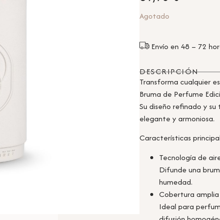
Agotado
Envío en 48 – 72 ho
DESCRIPCIÓN
Transforma cualquier e
Bruma de Perfume Edici
Su diseño refinado y s
elegante y armoniosa.
Características principa
Tecnología de air
Difunde una bruma
humedad.
Cobertura amplia
Ideal para perfum
difusión homogén