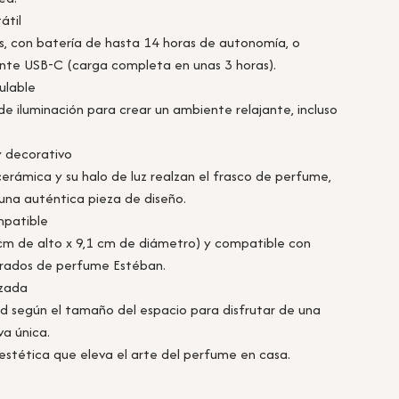
átil
es, con batería de hasta 14 horas de autonomía, o
te USB-C (carga completa en unas 3 horas).
ulable
de iluminación para crear un ambiente relajante, incluso
.
y decorativo
erámica y su halo de luz realzan el frasco de perfume,
 una auténtica pieza de diseño.
mpatible
m de alto x 9,1 cm de diámetro) y compatible con
trados de perfume Estéban.
izada
dad según el tamaño del espacio para disfrutar de una
va única.
estética que eleva el arte del perfume en casa.