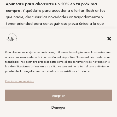
Apúntate para ahorrarte un 10% en tu próxima
compra.
Y quédate para acceder a ofertas flash antes
que nadie, descubrir las novedades anticipadamente y
tener prioridad para conseguir esa pieza única a la que
nunca llegas a tiempo.
Para ofrecer las mejores experiencias, utilizamos tecnologías como las cookies para
almacenar y/o acceder a la información del dispositivo. El consentimiento de estas
Acepto la
política de privacidad.
tecnologías nos permitirá procesar datos como el comportamiento de navegación o
las identificaciones únicas en este sitio. No consentir o retirar el consentimiento,
puede afectar negativamente a ciertas características y funciones.
Obtener el cupón
Gestionar los servicios
Leyenda Legal
El cupón tiene un único uso y será aplicable en la compra que se realice posterior a la
suscripción.
Aceptar
Nuestras redes sociales
Denegar