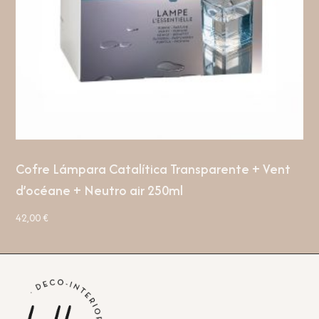
Cofre Lámpara Catalítica Transparente + Vent
d’océane + Neutro air 250ml
42,00
€