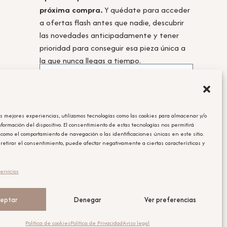
próxima compra.
Y quédate para acceder
a ofertas flash antes que nadie, descubrir
las novedades anticipadamente y tener
prioridad para conseguir esa pieza única a
la que nunca llegas a tiempo.
as mejores experiencias, utilizamos tecnologías como las cookies para almacenar y/o
Acepto la
política de privacidad.
nformación del dispositivo. El consentimiento de estas tecnologías nos permitirá
 como el comportamiento de navegación o las identificaciones únicas en este sitio.
Obtener el cupón
 retirar el consentimiento, puede afectar negativamente a ciertas características y
Leyenda Legal
ervicios
El cupón tiene un único uso y será aplicable en la compra que se
realice posterior a la suscripción.
eptar
Denegar
Ver preferencias
Política de cookies
Política de Privacidad
Aviso legal