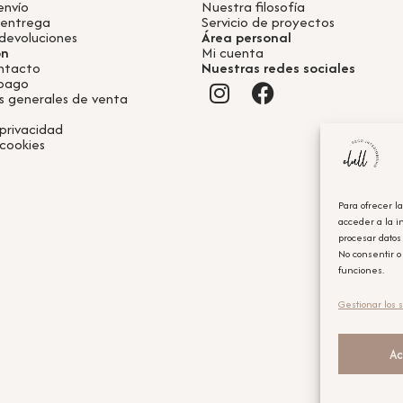
envío
Nuestra filosofía
 entrega
Servicio de proyectos
devoluciones
Área personal
ón
Mi cuenta
ntacto
Nuestras redes sociales
 pago
s generales de venta
 privacidad
 cookies
Para ofrecer l
acceder a la i
procesar datos
No consentir o
funciones.
Gestionar los s
Ac