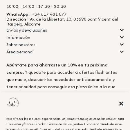
10:00 - 14:00 | 17:30 - 20:30
WhatsApp
| +34 617 481 077
Dirección
| Av. de la Llibertat, 13, 03690 Sant Vicent del
Raspeig, Alicante
Envíos y devoluciones
Información
Sobre nosotros
Área personal
Apúntate para ahorrarte un 10% en tu próxima
compra.
Y quédate para acceder a ofertas flash antes
que nadie, descubrir las novedades anticipadamente y
tener prioridad para conseguir esa pieza única a la que
nunca llegas a tiempo.
Para ofrecer las mejores experiencias, utilizamos tecnologías como las cookies para
almacenar y/o acceder a la información del dispositivo. El consentimiento de estas
Acepto la
política de privacidad.
tecnologías nos permitirá procesar datos como el comportamiento de navegación o