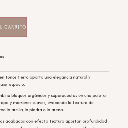
L CARRITO
ras
en tonos tierra aporta una elegancia natural y
ier espacio.
mbina bloques orgánicos y superpuestos en una paleta
 topo y marrones suaves, evocando la textura de
o la arcilla, la piedra o la arena.
y los acabados con efecto textura aportan profundidad