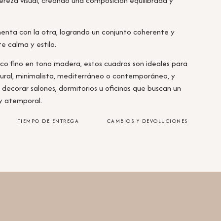
gereza visual, creando una composición equilibrada y
nta con la otra, logrando un conjunto coherente y
e calma y estilo.
o fino en tono madera, estos cuadros son ideales para
ural, minimalista, mediterráneo o contemporáneo, y
 decorar salones, dormitorios u oficinas que buscan un
 y atemporal.
TIEMPO DE ENTREGA
CAMBIOS Y DEVOLUCIONES