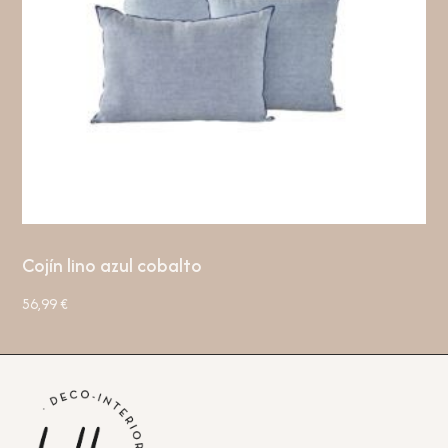
Cojín lino azul cobalto
56,99
€