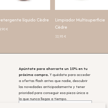
etergente líquido Cèdre
Limpiador Multisuperficie
Cèdre
9,90
€
12,95
€
Apúntate para ahorrarte un 10% en tu
próxima compra.
Y quédate para acceder
a ofertas flash antes que nadie, descubrir
las novedades anticipadamente y tener
prioridad para conseguir esa pieza única a
la que nunca llegas a tiempo.