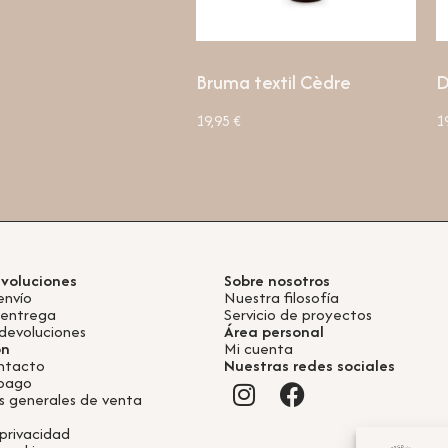
Bruma textil Cèdre
D
19,95
€
1
evoluciones
Sobre nosotros
envío
Nuestra filosofía
 entrega
Servicio de proyectos
devoluciones
Área personal
ón
Mi cuenta
ntacto
Nuestras redes sociales
 pago
s generales de venta
 privacidad