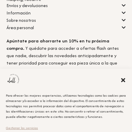
Envíos y devoluciones
Información
Sobre nosotros
Área personal
Apúntate para ahorrarte un 10% en tu próxima
compra.
Y quédate para acceder a ofertas flash antes
que nadie, descubrir las novedades anticipadamente y
tener prioridad para conseguir esa pieza única a la que
nunca llegas a tiempo.
Para ofrecer las mejores experiencias, utilizamos tecnologías como las cookies para
almacenar y/o acceder a la información del dispositivo. El consentimiento de estas
Acepto la
política de privacidad.
tecnologías nos permitirá procesar datos como el comportamiento de navegación o
las identificaciones únicas en este sitio. No consentir o retirar el consentimiento,
puede afectar negativamente a ciertas características y funciones.
Obtener el cupón
Gestionar los servicios
Leyenda Legal