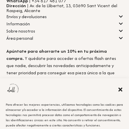
WhatsApp
| +34 617 481 077
Dirección
| Av. de la Llibertat, 13, 03690 Sant Vicent del
Raspeig, Alicante
Envíos y devoluciones
Información
Sobre nosotros
Área personal
Apúntate para ahorrarte un 10% en tu próxima
compra.
Y quédate para acceder a ofertas flash antes
que nadie, descubrir las novedades anticipadamente y
tener prioridad para conseguir esa pieza única a la que
nunca llegas a tiempo.
Para ofrecer las mejores experiencias, utilizamos tecnologías como las cookies para
almacenar y/o acceder a la información del dispositivo. El consentimiento de estas
Acepto la
política de privacidad.
tecnologías nos permitirá procesar datos como el comportamiento de navegación o
las identificaciones únicas en este sitio. No consentir o retirar el consentimiento,
puede afectar negativamente a ciertas características y funciones.
Obtener el cupón