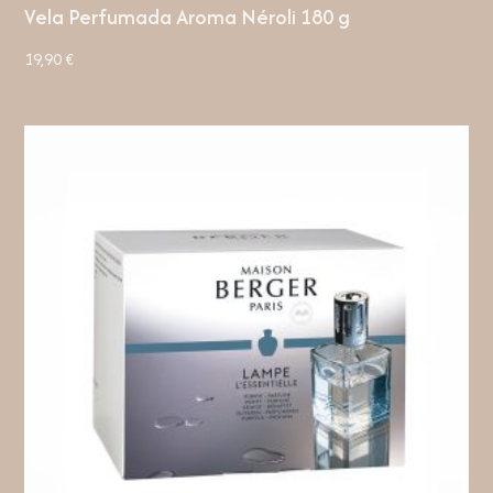
Vela Perfumada Aroma Néroli 180 g
19,90
€