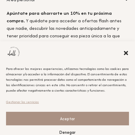
Apúntate para ahorrarte un 10% en tu próxima
compra.
Y quédate para acceder a ofertas flash antes
que nadie, descubrir las novedades anticipadamente y
tener prioridad para conseguir esa pieza única a la que
nunca llegas a tiempo.
Para ofrecer las mejores experiencias, utilizamos tecnologías como las cookies para
almacenar y/o acceder a la información del dispositivo. El consentimiento de estas
Acepto la
política de privacidad.
tecnologías nos permitirá procesar datos como el comportamiento de navegación o
las identificaciones únicas en este sitio. No consentir o retirar el consentimiento,
puede afectar negativamente a ciertas características y funciones.
Obtener el cupón
Gestionar los servicios
Leyenda Legal
El cupón tiene un único uso y será aplicable en la compra que se realice posterior a la
suscripción.
Aceptar
Nuestras redes sociales
Denegar