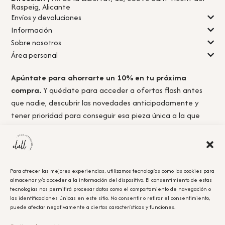
Raspeig, Alicante
Envíos y devoluciones
Información
Sobre nosotros
Área personal
Apúntate para ahorrarte un 10% en tu próxima
compra.
Y quédate para acceder a ofertas flash antes
que nadie, descubrir las novedades anticipadamente y
tener prioridad para conseguir esa pieza única a la que
nunca llegas a tiempo.
Para ofrecer las mejores experiencias, utilizamos tecnologías como las cookies para
almacenar y/o acceder a la información del dispositivo. El consentimiento de estas
Acepto la
política de privacidad.
tecnologías nos permitirá procesar datos como el comportamiento de navegación o
las identificaciones únicas en este sitio. No consentir o retirar el consentimiento,
puede afectar negativamente a ciertas características y funciones.
Obtener el cupón