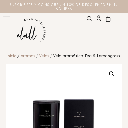
SUSCRÍBETE Y CONSIGUE UN 10% DE DESCUENTO EN TU
COMPRA
Inicio
/
Aromas
/
Velas
/ Vela aromática Tea & Lemongrass