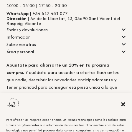
10:00 - 14:00 | 17:30 - 20:30
WhatsApp
| +34 617 481 077
Dirección
| Av. de la Llibertat, 13, 03690 Sant Vicent del
Raspeig, Alicante
Envíos y devoluciones
Información
Sobre nosotros
Área personal
Apúntate para ahorrarte un 10% en tu próxima
compra.
Y quédate para acceder a ofertas flash antes
que nadie, descubrir las novedades anticipadamente y
tener prioridad para conseguir esa pieza única a la que
nunca llegas a tiempo.
Para ofrecer las mejores experiencias, utilizamos tecnologías como las cookies para
almacenar y/o acceder a la información del dispositivo. El consentimiento de estas
Acepto la
política de privacidad.
tecnologías nos permitirá procesar datos como el comportamiento de navegación o