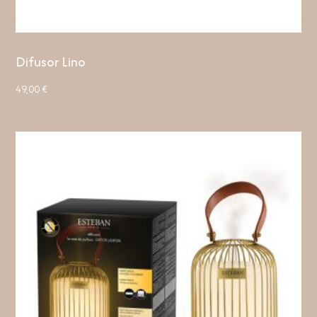
Difusor Lino
49,00
€