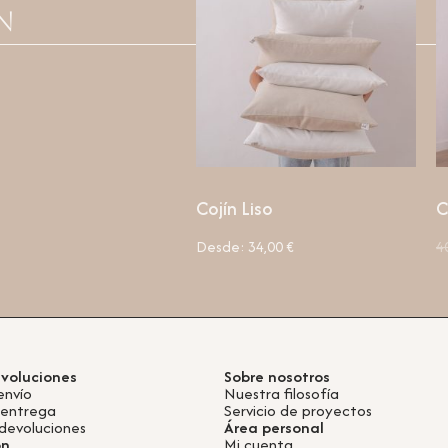
n
Cojín Liso
C
Desde:
34,00
€
4
evoluciones
Sobre nosotros
envío
Nuestra filosofía
 entrega
Servicio de proyectos
devoluciones
Área personal
ón
Mi cuenta