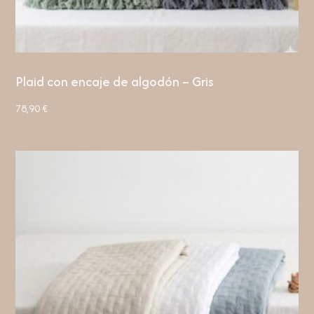
Plaid con encaje de algodón – Gris
78,90
€