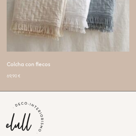
Colcha con flecos
69,90
€