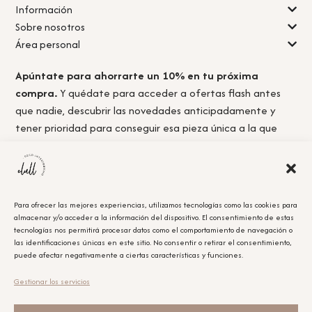
Información
Sobre nosotros
Área personal
Apúntate para ahorrarte un 10% en tu próxima
compra.
Y quédate para acceder a ofertas flash antes
que nadie, descubrir las novedades anticipadamente y
tener prioridad para conseguir esa pieza única a la que
nunca llegas a tiempo.
Para ofrecer las mejores experiencias, utilizamos tecnologías como las cookies para
almacenar y/o acceder a la información del dispositivo. El consentimiento de estas
Acepto la
política de privacidad.
tecnologías nos permitirá procesar datos como el comportamiento de navegación o
las identificaciones únicas en este sitio. No consentir o retirar el consentimiento,
puede afectar negativamente a ciertas características y funciones.
Obtener el cupón
Gestionar los servicios
Leyenda Legal
El cupón tiene un único uso y será aplicable en la compra que se realice posterior a la