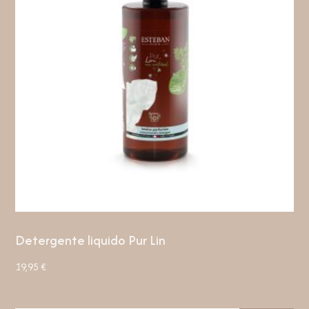
Detergente liquido Pur Lin
19,95
€