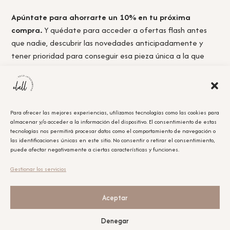
Apúntate para ahorrarte un 10% en tu próxima
compra.
Y quédate para acceder a ofertas flash antes
que nadie, descubrir las novedades anticipadamente y
tener prioridad para conseguir esa pieza única a la que
nunca llegas a tiempo.
Para ofrecer las mejores experiencias, utilizamos tecnologías como las cookies para
almacenar y/o acceder a la información del dispositivo. El consentimiento de estas
Acepto la
política de privacidad.
tecnologías nos permitirá procesar datos como el comportamiento de navegación o
las identificaciones únicas en este sitio. No consentir o retirar el consentimiento,
puede afectar negativamente a ciertas características y funciones.
Obtener el cupón
Gestionar los servicios
Leyenda Legal
El cupón tiene un único uso y será aplicable en la compra que se realice posterior a la
suscripción.
Aceptar
Nuestras redes sociales
Denegar