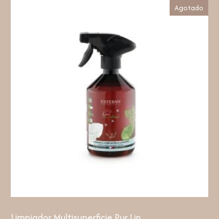
Agotado
Limpiador Multisuperficie Pur Lin