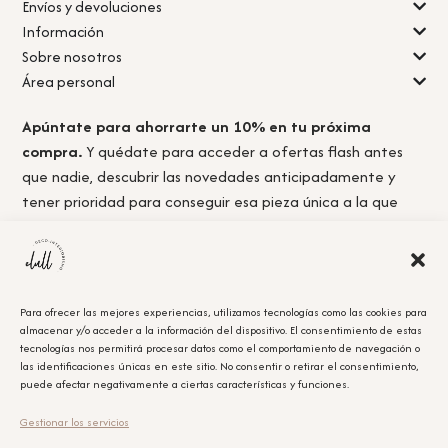
Envíos y devoluciones
Información
Sobre nosotros
Área personal
Apúntate para ahorrarte un 10% en tu próxima
compra.
Y quédate para acceder a ofertas flash antes
que nadie, descubrir las novedades anticipadamente y
tener prioridad para conseguir esa pieza única a la que
nunca llegas a tiempo.
Para ofrecer las mejores experiencias, utilizamos tecnologías como las cookies para
almacenar y/o acceder a la información del dispositivo. El consentimiento de estas
Acepto la
política de privacidad.
tecnologías nos permitirá procesar datos como el comportamiento de navegación o
las identificaciones únicas en este sitio. No consentir o retirar el consentimiento,
puede afectar negativamente a ciertas características y funciones.
Obtener el cupón
Gestionar los servicios
Leyenda Legal