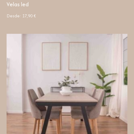
Velas led
Desde:
17,90
€