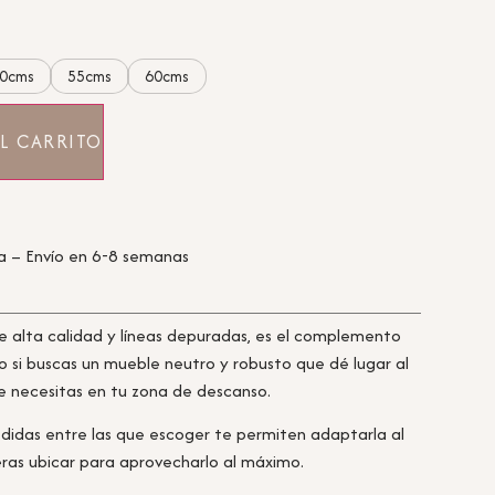
0cms
55cms
60cms
L CARRITO
a – Envío en 6-8 semanas
e alta calidad y líneas depuradas, es el complemento
o si buscas un mueble neutro y robusto que dé lugar al
 necesitas en tu zona de descanso.
didas entre las que escoger te permiten adaptarla al
eras ubicar para aprovecharlo al máximo.