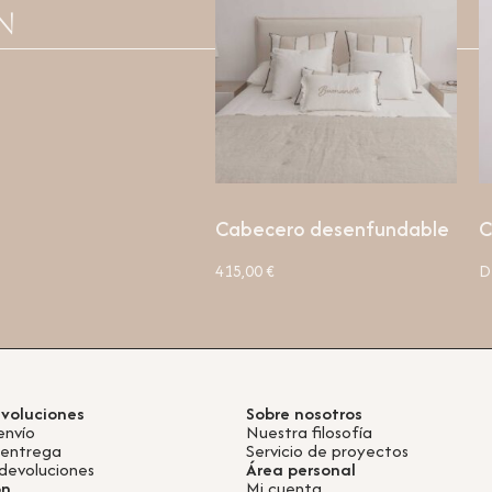
n
Cabecero desenfundable
C
415,00
€
D
evoluciones
Sobre nosotros
envío
Nuestra filosofía
 entrega
Servicio de proyectos
devoluciones
Área personal
ón
Mi cuenta