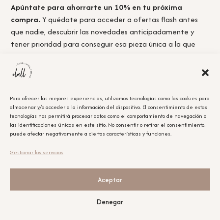
Apúntate para ahorrarte un 10% en tu próxima
compra.
Y quédate para acceder a ofertas flash antes
que nadie, descubrir las novedades anticipadamente y
tener prioridad para conseguir esa pieza única a la que
nunca llegas a tiempo.
Para ofrecer las mejores experiencias, utilizamos tecnologías como las cookies para
almacenar y/o acceder a la información del dispositivo. El consentimiento de estas
Acepto la
política de privacidad.
tecnologías nos permitirá procesar datos como el comportamiento de navegación o
las identificaciones únicas en este sitio. No consentir o retirar el consentimiento,
puede afectar negativamente a ciertas características y funciones.
Obtener el cupón
Gestionar los servicios
Leyenda Legal
El cupón tiene un único uso y será aplicable en la compra que se realice posterior a la
suscripción.
Aceptar
Nuestras redes sociales
Denegar