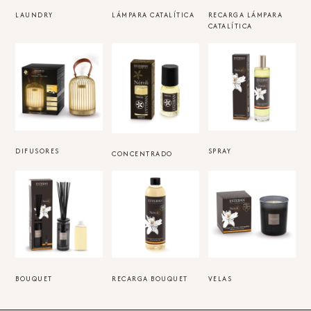
LAUNDRY
(9)
LÁMPARA CATALÍTICA
RECARGA LÁMPARA
(10)
CATALÍTICA
(24)
DIFUSORES
(5)
SPRAY
(9)
CONCENTRADO
(8)
BOUQUET
(10)
RECARGA BOUQUET
VELAS
(12)
(7)