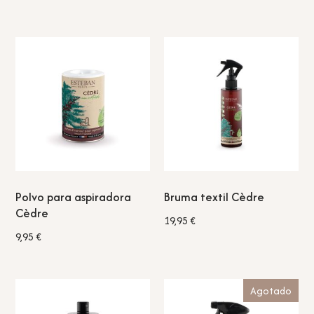
Polvo para aspiradora
Bruma textil Cèdre
Cèdre
19,95
€
9,95
€
Agotado